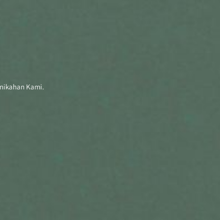
rnikahan Kami.