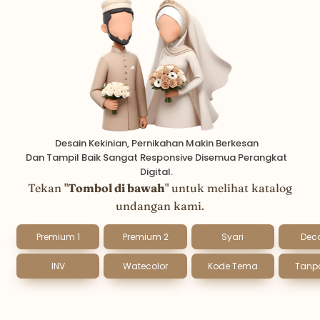
Desain Kekinian, Pernikahan Makin Berkesan
Dan Tampil Baik Sangat Responsive Disemua Perangkat
Digital.
Tekan "
Tombol di bawah
" untuk melihat katalog
undangan kami.
Premium 1
Premium 2
Syari
Deco
INV
Watecolor
Kode Tema
Tanp