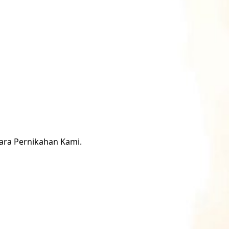
ra Pernikahan Kami.