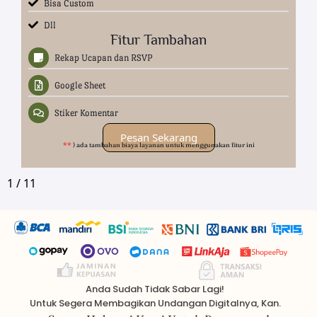
Bisa Custom
Dll
Fitur Tambahan
Rekap Ucapan dan RSVP
Google Sheet
Stiker Komentar
Pesan Sekarang
**
) ada tambahan biaya layanan untuk menggunakan fitur ini
1
/
11
Anda Sudah Tidak Sabar Lagi!
Untuk Segera Membagikan Undangan Digitalnya, Kan.