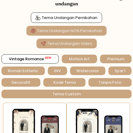
undangan
Tema Undangan Pernikahan
Tema Undangan NON Pernikahan
Tema Undangan Video
NEW
Vintage Romance
Motion Art
Premium
Roman Esthetic
INV
Watercolor
Syar'i
Decoratif
Kode Tema
Tanpa Foto
Tema Custom