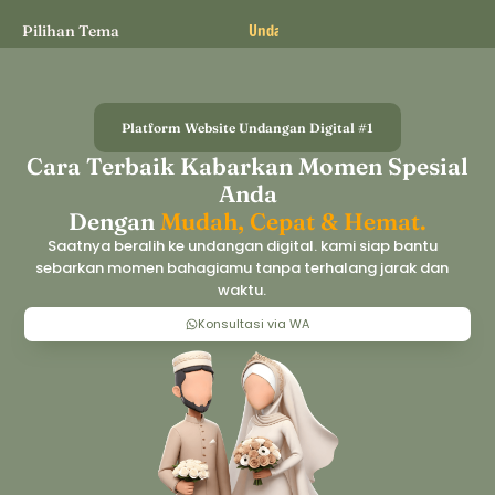
U
n
d
a
n
g
a
n
N
o
n
W
e
d
d
i
n
g
Pilihan Tema
Platform Website Undangan Digital #1
Cara Terbaik Kabarkan Momen Spesial
Anda
Dengan
Mudah, Cepat & Hemat.
Saatnya beralih ke undangan digital. kami siap bantu
sebarkan momen bahagiamu tanpa terhalang jarak dan
waktu.
Konsultasi via WA