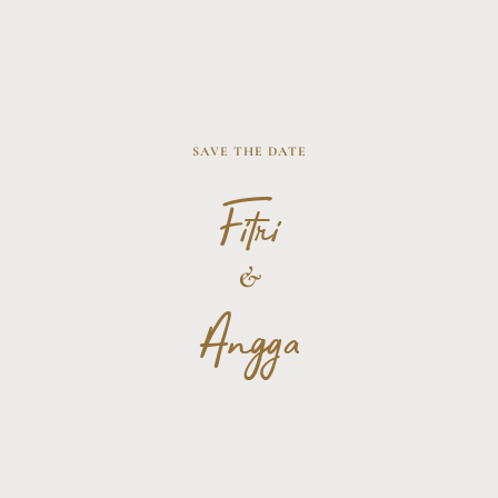
SAVE THE DATE
Fitri
&
Angga