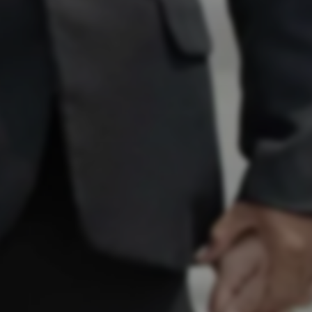
• • •
7 DES
2025
a
Andrian