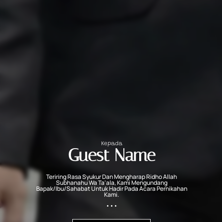
Mohon doa restu
& Kehadiran sahabat & Kerabat
Kepada
Guest Name
Teriring Rasa Syukur Dan Mengharap Ridho Allah
Subhanahu Wa Ta'ala, Kami Mengundang
Bapak/ibu/sahabat Untuk Hadir Pada Acara Pernikahan
Citr
Kami.
• • •