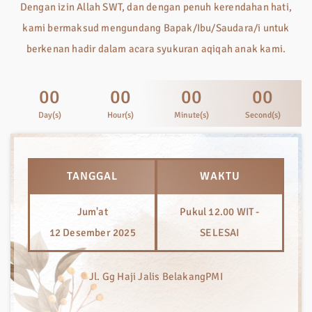
Dengan izin Allah SWT, dan dengan penuh kerendahan hati,
kami bermaksud mengundang Bapak/Ibu/Saudara/i untuk
berkenan hadir dalam acara syukuran aqiqah anak kami.
00
00
00
00
Day(s)
Hour(s)
Minute(s)
Second(s)
TANGGAL
WAKTU
Jum'at
Pukul 12.00 WIT -
12 Desember 2025
SELESAI
Jl. Gg Haji Jalis BelakangPMI