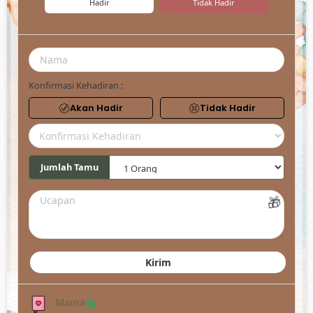
Hadir
Tidak Hadir
Konfirmasi Kehadiran :
Akan Hadir
Tidak Hadir
Jumlah Tamu
🎁
Mama