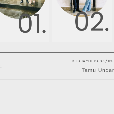
02.
01.
KEPADA YTH. BAPAK / IBU
.
Tamu Unda