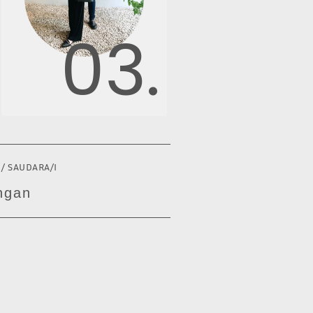
03.
 / SAUDARA/I
ngan