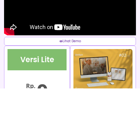
Lihat Demo
Versi Lite
0
Rp.
Indonesian Wedding -
02
Fitur Generator Teks
Lihat Demo
Fitur Generator Kreatif