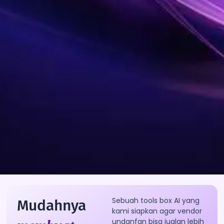
Sebuah tools box AI yang
Mudahnya
kami siapkan agar vendor
undanfan bisa jualan lebih